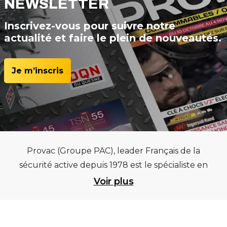
NEWSLETTER
Inscrivez-vous pour suivre notre
actualité et faire le plein de nouveautés.
Je m’inscris
Provac (Groupe PAC), leader Français de la
sécurité active depuis 1978 est le spécialiste en
équipements pour garages et centres
Voir plus
automobiles, outillages pneumatiques et
électriques et consommables pneumaticiens au
service du pneumatique. Trouvez parmi les