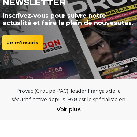
NEWSLETTER
Inscrivez-vous pour suivre notre
actualité et faire le plein de nouveautés.
Je m’inscris
Provac (Groupe PAC), leader Français de la
sécurité active depuis 1978 est le spécialiste en
équipements pour garages et centres
Voir plus
automobiles, outillages pneumatiques et
électriques et consommables pneumaticiens au
service du pneumatique. Trouvez parmi les