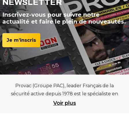
NEWSLETTER
Inscrivez-vous pour suivre notre
actualité et faire le plein de nouveautés.
Je m’inscris
Provac (Groupe PAC), leader Français de la
sécurité active depuis 1978 est le spécialiste en
équipements pour garages et centres
Voir plus
automobiles, outillages pneumatiques et
électriques et consommables pneumaticiens au
service du pneumatique. Trouvez parmi les