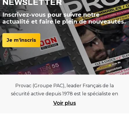
NEWSLETTER
Inscrivez-vous pour suivre notre
actualité et faire le plein de nouveautés.
Je m’inscris
Provac (Groupe PAC), leader Français de la
sécurité active depuis 1978 est le spécialiste en
équipements pour garages et centres
Voir plus
automobiles, outillages pneumatiques et
électriques et consommables pneumaticiens au
service du pneumatique. Trouvez parmi les