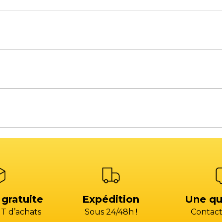
à 18H00 / Le vendredi de 8H00 à 12H00 et de 14H00 à 1
à 18H00 / Le vendredi de 8H00 à 12H30 et de 13H30 à 17
s de rechange
Atelier SAV
s, une équilibreuse, un pont élévateur ou bien un aut
)4 13 93 87 00 (CHOIX 2)
+33 (0)4 13 93 87 00 (CH
acts commerciaux
Voir la carte des commerciaux
)4 42 79 03 24
+33 (0)4 42 79 03 24
atelier@gp-services.fr
@gp-services.fr
à 18H00 / Le vendredi de 8H00 à 12H00 et de 14H00 à 1
ent
Comptabilité fournis
s@groupepac.com
compta.fournisseur
HOIX 3)
04 42 15 35 35 (CHOIX 
 gratuite
Expédition
Une qu
T d’achats
Sous 24/48h !
Contact