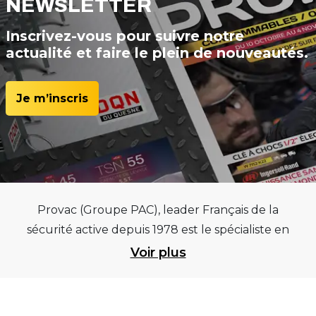
NEWSLETTER
Inscrivez-vous pour suivre notre
actualité et faire le plein de nouveautés.
Je m’inscris
Provac (Groupe PAC), leader Français de la
sécurité active depuis 1978 est le spécialiste en
équipements pour garages et centres
Voir plus
automobiles, outillages pneumatiques et
électriques et consommables pneumaticiens au
service du pneumatique. Trouvez parmi les