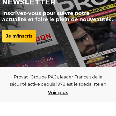
NEWSLETTER
Inscrivez-vous pour suivre notre
actualité et faire le plein de nouveautés.
Je m’inscris
Provac (Groupe PAC), leader Français de la
sécurité active depuis 1978 est le spécialiste en
équipements pour garages et centres
Voir plus
automobiles, outillages pneumatiques et
électriques et consommables pneumaticiens au
service du pneumatique. Trouvez parmi les