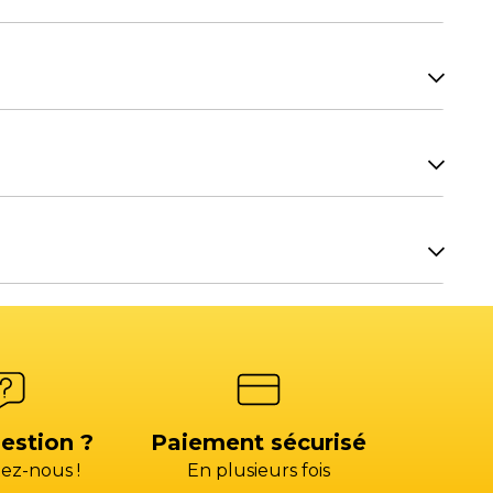
7H00.
H00.
Facturation SAV
re équipement ? Contactez les commerciaux de
OIX 3)
factures@gp-services.fr
7H00.
seur
s@groupepac.com
4)
estion ?
Paiement sécurisé
ez-nous !
En plusieurs fois