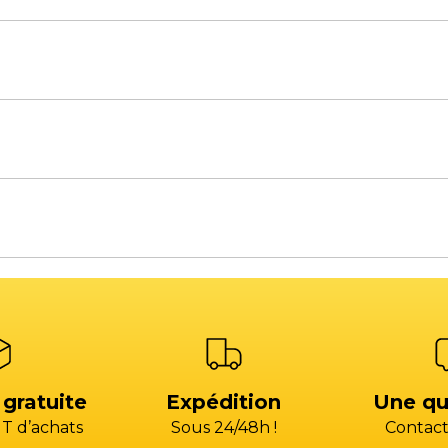
à 18H00 / Le vendredi de 8H00 à 12H00 et de 14H00 à 1
à 18H00 / Le vendredi de 8H00 à 12H30 et de 13H30 à 17
s de rechange
Atelier SAV
s, une équilibreuse, un pont élévateur ou bien un aut
)4 13 93 87 00 (CHOIX 2)
+33 (0)4 13 93 87 00 (CH
acts commerciaux
Voir la carte des commerciaux
)4 42 79 03 24
+33 (0)4 42 79 03 24
atelier@gp-services.fr
@gp-services.fr
à 18H00 / Le vendredi de 8H00 à 12H00 et de 14H00 à 1
ent
Comptabilité fournis
s@groupepac.com
compta.fournisseur
HOIX 3)
04 42 15 35 35 (CHOIX 
 gratuite
Expédition
Une qu
T d’achats
Sous 24/48h !
Contact