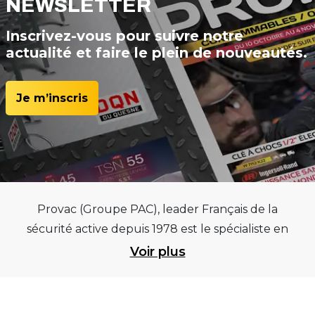
NEWSLETTER
Inscrivez-vous pour suivre notre
actualité et faire le plein de nouveautés.
Je m’inscris
Provac (Groupe PAC), leader Français de la
sécurité active depuis 1978 est le spécialiste en
équipements pour garages et centres
Voir plus
automobiles, outillages pneumatiques et
électriques et consommables pneumaticiens au
service du pneumatique. Trouvez parmi les