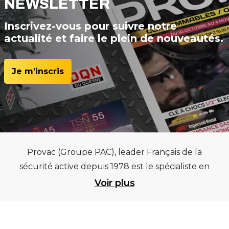
NEWSLETTER
Inscrivez-vous pour suivre notre
actualité et faire le plein de nouveautés.
Je m’inscris
Provac (Groupe PAC), leader Français de la
sécurité active depuis 1978 est le spécialiste en
équipements pour garages et centres
Voir plus
automobiles, outillages pneumatiques et
électriques et consommables pneumaticiens au
service du pneumatique. Trouvez parmi les