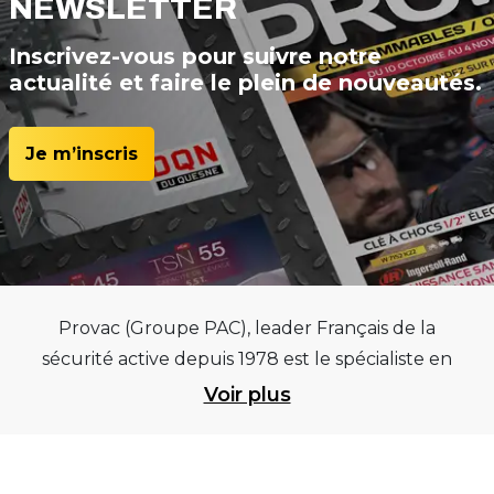
NEWSLETTER
Inscrivez-vous pour suivre notre
actualité et faire le plein de nouveautés.
Je m’inscris
Provac (Groupe PAC), leader Français de la
sécurité active depuis 1978 est le spécialiste en
équipements pour garages et centres
Voir plus
automobiles, outillages pneumatiques et
électriques et consommables pneumaticiens au
service du pneumatique. Trouvez parmi les