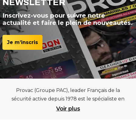
NEWSLETTER
Inscrivez-vous pour suivre notre
actualité et faire le plein de nouveautés.
Je m’inscris
Provac (Groupe PAC), leader Français de la
sécurité active depuis 1978 est le spécialiste en
équipements pour garages et centres
Voir plus
automobiles, outillages pneumatiques et
électriques et consommables pneumaticiens au
service du pneumatique. Trouvez parmi les