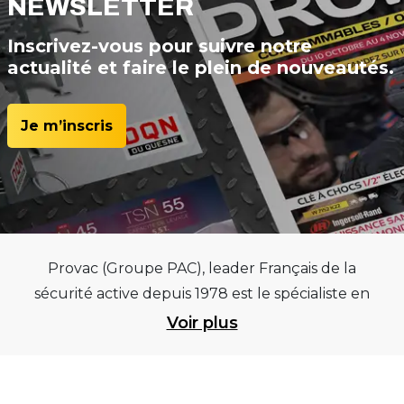
NEWSLETTER
Inscrivez-vous pour suivre notre
actualité et faire le plein de nouveautés.
Je m’inscris
Provac (Groupe PAC), leader Français de la
sécurité active depuis 1978 est le spécialiste en
équipements pour garages et centres
Voir plus
automobiles, outillages pneumatiques et
électriques et consommables pneumaticiens au
service du pneumatique. Trouvez parmi les