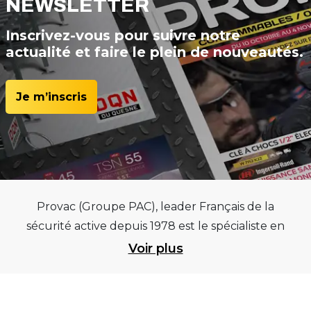
NEWSLETTER
Inscrivez-vous pour suivre notre
actualité et faire le plein de nouveautés.
Je m’inscris
Provac (Groupe PAC), leader Français de la
sécurité active depuis 1978 est le spécialiste en
équipements pour garages et centres
Voir plus
automobiles, outillages pneumatiques et
électriques et consommables pneumaticiens au
service du pneumatique. Trouvez parmi les