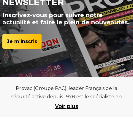
NEWSLETTER
Inscrivez-vous pour suivre notre
actualité et faire le plein de nouveautés.
Je m’inscris
Provac (Groupe PAC), leader Français de la
sécurité active depuis 1978 est le spécialiste en
équipements pour garages et centres
Voir plus
automobiles, outillages pneumatiques et
électriques et consommables pneumaticiens au
service du pneumatique. Trouvez parmi les