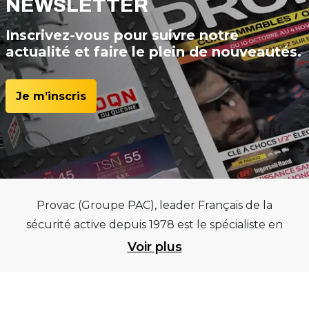
NEWSLETTER
Inscrivez-vous pour suivre notre
actualité et faire le plein de nouveautés.
Je m’inscris
Provac (Groupe PAC), leader Français de la
sécurité active depuis 1978 est le spécialiste en
équipements pour garages et centres
Voir plus
automobiles, outillages pneumatiques et
électriques et consommables pneumaticiens au
service du pneumatique. Trouvez parmi les