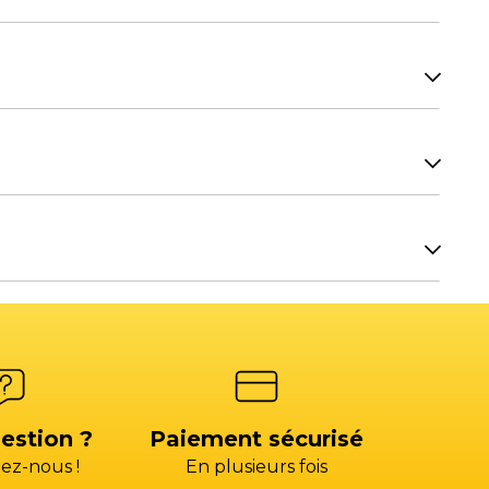
7H00.
H00.
Facturation SAV
re équipement ? Contactez les commerciaux de
OIX 3)
factures@gp-services.fr
7H00.
seur
s@groupepac.com
4)
estion ?
Paiement sécurisé
ez-nous !
En plusieurs fois