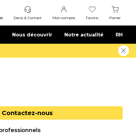
de
Devis & Contact
Mon compte
Favoris
Panier
Nous découvrir
Notre actualité
RH
Offre de bienvenue : 20€ offerts !
En savoir plus
Contactez-nous
 professionnels