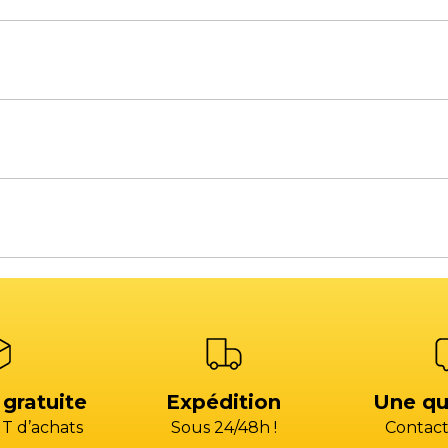
à 18H00 / Le vendredi de 8H00 à 12H00 et de 14H00 à 1
à 18H00 / Le vendredi de 8H00 à 12H30 et de 13H30 à 17
s de rechange
Atelier SAV
s, une équilibreuse, un pont élévateur ou bien un aut
)4 13 93 87 00 (CHOIX 2)
+33 (0)4 13 93 87 00 (CH
acts commerciaux
Voir la carte des commerciaux
)4 42 79 03 24
+33 (0)4 42 79 03 24
atelier@gp-services.fr
@gp-services.fr
à 18H00 / Le vendredi de 8H00 à 12H00 et de 14H00 à 1
ent
Comptabilité fournis
s@groupepac.com
compta.fournisseur
HOIX 3)
04 42 15 35 35 (CHOIX 
 gratuite
Expédition
Une qu
T d’achats
Sous 24/48h !
Contact