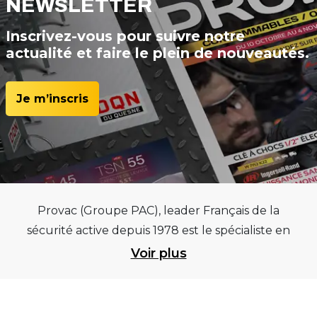
NEWSLETTER
Inscrivez-vous pour suivre notre
actualité et faire le plein de nouveautés.
Je m’inscris
Provac (Groupe PAC), leader Français de la
sécurité active depuis 1978 est le spécialiste en
équipements pour garages et centres
Voir plus
automobiles, outillages pneumatiques et
électriques et consommables pneumaticiens au
service du pneumatique. Trouvez parmi les