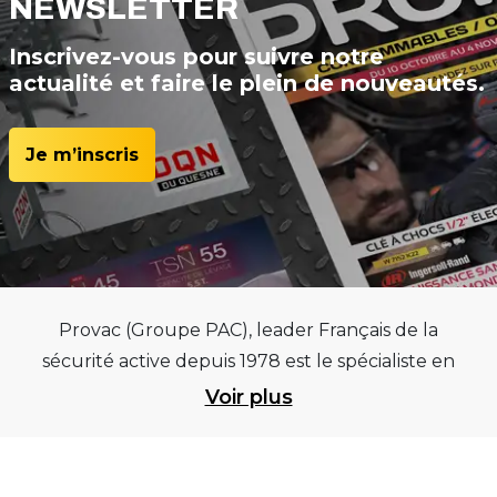
NEWSLETTER
Inscrivez-vous pour suivre notre
actualité et faire le plein de nouveautés.
Je m’inscris
Provac (Groupe PAC), leader Français de la
sécurité active depuis 1978 est le spécialiste en
équipements pour garages et centres
Voir plus
automobiles, outillages pneumatiques et
électriques et consommables pneumaticiens au
service du pneumatique. Trouvez parmi les