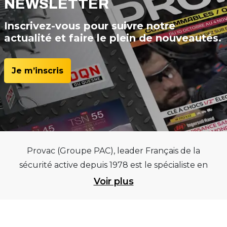
NEWSLETTER
Inscrivez-vous pour suivre notre
actualité et faire le plein de nouveautés.
Je m’inscris
Provac (Groupe PAC), leader Français de la
sécurité active depuis 1978 est le spécialiste en
équipements pour garages et centres
Voir plus
automobiles, outillages pneumatiques et
électriques et consommables pneumaticiens au
service du pneumatique. Trouvez parmi les