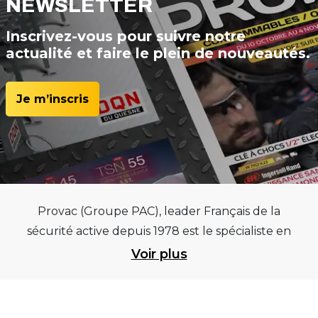
NEWSLETTER
Inscrivez-vous pour suivre notre
actualité et faire le plein de nouveautés.
Je m’inscris
Provac (Groupe PAC), leader Français de la
sécurité active depuis 1978 est le spécialiste en
équipements pour garages et centres
Voir plus
automobiles, outillages pneumatiques et
électriques et consommables pneumaticiens au
service du pneumatique. Trouvez parmi les