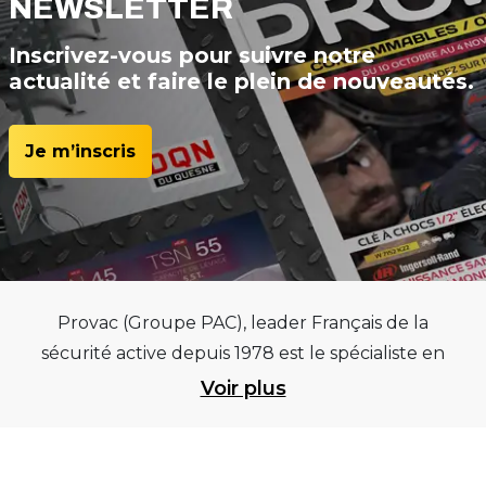
NEWSLETTER
Inscrivez-vous pour suivre notre
actualité et faire le plein de nouveautés.
Je m’inscris
Provac (Groupe PAC), leader Français de la
sécurité active depuis 1978 est le spécialiste en
équipements pour garages et centres
Voir plus
automobiles, outillages pneumatiques et
électriques et consommables pneumaticiens au
service du pneumatique. Trouvez parmi les